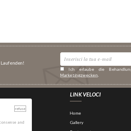
m Laufenden!
Ich erlaube die Behandl
Marketingzwecken
.
LINK VELOCI
refuse
Home
Gallery
 consense and