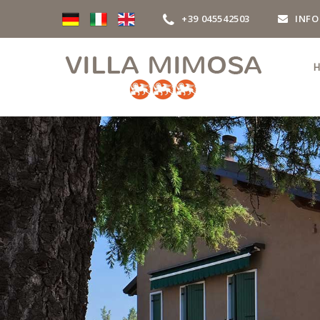
+39 045542503
INFO