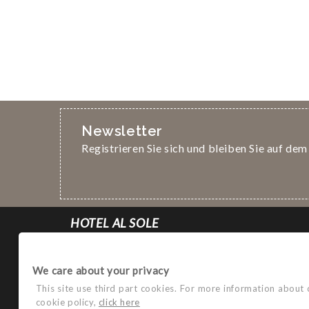
Newsletter
Registrieren Sie sich und bleiben Sie auf de
HOTEL AL SOLE
VILLA MIMOSA
We care about your privacy
di Luigi Gelmini
This site use third part cookies. For more information about
Via Belfiore, 58 - 37135 Verona ITALY
cookie policy,
click here