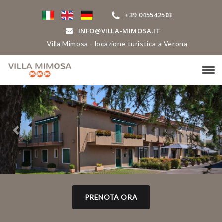
+39 045542503
INFO@VILLA-MIMOSA.IT
Villa Mimosa - locazione turistica a Verona
Tog
navi
Previous
Ne
PRENOTA ORA