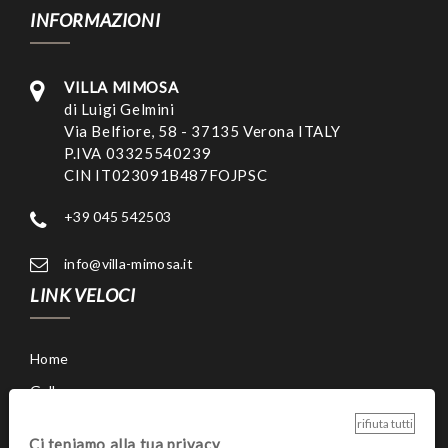
INFORMAZIONI
VILLA MIMOSA
di Luigi Gelmini
Via Belfiore, 58 - 37135 Verona ITALY
P.IVA 03325540239
CIN IT023091B487FOJPSC
+39 045 542503
info@villa-mimosa.it
LINK VELOCI
Home
Gallery
Ristorante
rifiuta tutti
Ci teniamo alla tua privacy