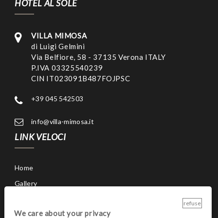
HOTEL AL SOLE
VILLA MIMOSA
di Luigi Gelmini
Via Belfiore, 58 - 37135 Verona ITALY
P.IVA 03325540239
CIN IT023091B487FOJPSC
+39 045 542503
info@villa-mimosa.it
LINK VELOCI
Home
Gallery
Restaurant
refuse
We care about your privacy
Umgebung